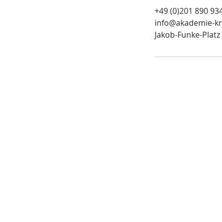
d
+49 (0)201 890 93
e
info@akademie-kr
t
Jakob-Funke-Platz