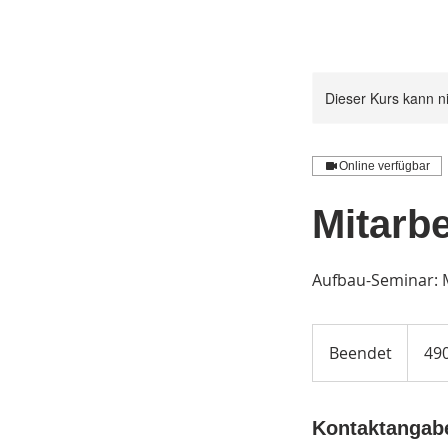
Dieser Kurs kann n
Online verfügbar
Mitarb
Aufbau-Seminar: 
490
Euro
Beendet
B
490
e
e
n
Kontaktangab