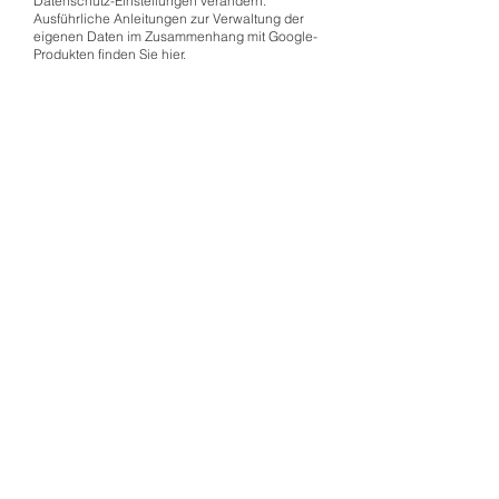
Datenschutz-Einstellungen verändern.
Ausführliche Anleitungen zur Verwaltung der
eigenen Daten im Zusammenhang mit Google-
Produkten
finden Sie hier
.
Rechtsgrundlage:
Rechtsgrundlage für die Einbindung von
Google Maps und dem damit verbundenen
Datentransfer zu Google ist Ihre Einwilligung
(Art. 6 Abs. 1 lit. a DSGVO).
Empfänger:
Durch den Besuch der Webseite erhält Google
Informationen, dass Sie die entsprechende
Unterseite unserer Webseite aufgerufen haben.
Dies erfolgt unabhängig davon, ob Google ein
Nutzerkonto bereitstellt, über das Sie eingeloggt
sind, oder ob keine Nutzerkonto besteht. Wenn
Sie bei Google eingeloggt sind, werden Ihre
Daten direkt Ihrem Konto zugeordnet.
Wenn Sie die Zuordnung in Ihrem Profil bei
Google nicht wünschen, müssen Sie sich vor
Aktivierung des Buttons bei Google ausloggen.
Google speichert Ihre Daten als
Nutzungsprofile und nutzt sie für Zwecke der
Werbung, Marktforschung und/oder
bedarfsgerechter Gestaltung seiner Webseite.
Eine solche Auswertung erfolgt insbesondere