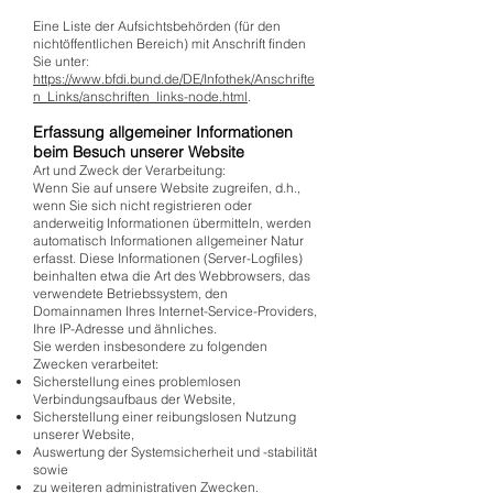
Eine Liste der Aufsichtsbehörden (für den
nichtöffentlichen Bereich) mit Anschrift finden
Sie unter:
https://www.bfdi.bund.de/DE/Infothek/Anschrifte
n_Links/anschriften_links-node.html
.
Erfassung allgemeiner Informationen
beim Besuch unserer Website
Art und Zweck der Verarbeitung:
Wenn Sie auf unsere Website zugreifen, d.h.,
wenn Sie sich nicht registrieren oder
anderweitig Informationen übermitteln, werden
automatisch Informationen allgemeiner Natur
erfasst. Diese Informationen (Server-Logfiles)
beinhalten etwa die Art des Webbrowsers, das
verwendete Betriebssystem, den
Domainnamen Ihres Internet-Service-Providers,
Ihre IP-Adresse und ähnliches.
Sie werden insbesondere zu folgenden
Zwecken verarbeitet:
Sicherstellung eines problemlosen
Verbindungsaufbaus der Website,
Sicherstellung einer reibungslosen Nutzung
unserer Website,
Auswertung der Systemsicherheit und -stabilität
sowie
zu weiteren administrativen Zwecken.