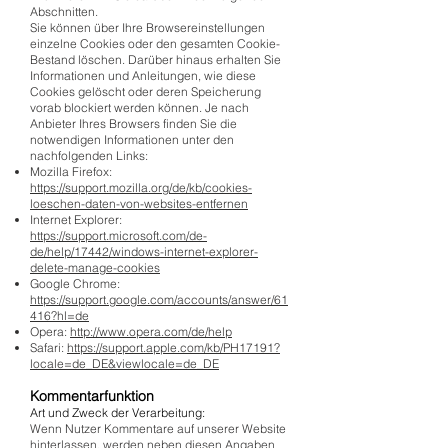
Abschnitten.
Sie können über Ihre Browsereinstellungen
einzelne Cookies oder den gesamten Cookie-
Bestand löschen. Darüber hinaus erhalten Sie
Informationen und Anleitungen, wie diese
Cookies gelöscht oder deren Speicherung
vorab blockiert werden können. Je nach
Anbieter Ihres Browsers finden Sie die
notwendigen Informationen unter den
nachfolgenden Links:
Mozilla Firefox:
https://support.mozilla.org/de/kb/cookies-
loeschen-daten-von-websites-entfernen
Internet Explorer:
https://support.microsoft.com/de-
de/help/17442/windows-internet-explorer-
delete-manage-cookies
Google Chrome:
https://support.google.com/accounts/answer/61
416?hl=de
Opera:
http://www.opera.com/de/help
Safari:
https://support.apple.com/kb/PH17191?
locale=de_DE&viewlocale=de_DE
Kommentarfunktion
Art und Zweck der Verarbeitung:
Wenn Nutzer Kommentare auf unserer Website
hinterlassen, werden neben diesen Angaben