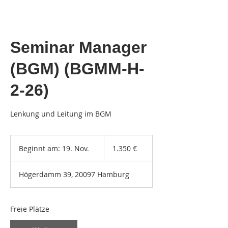
Seminar Manager
(BGM) (BGMM-H-
2-26)
Lenkung und Leitung im BGM
1.350
Euro
Beginnt am: 19. Nov.
B
1.350 €
e
g
Högerdamm 39, 20097 Hamburg
i
n
n
t
Freie Plätze
a
m