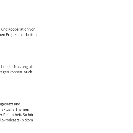
g und Kooperation von 
men Projekten arbeiten 
chender Nutzung als 
ragen können. Auch 
ngesetzt und 
e aktuelle Themen 
 Beliebtheit. So hört 
dio-Podcasts (bitkom 