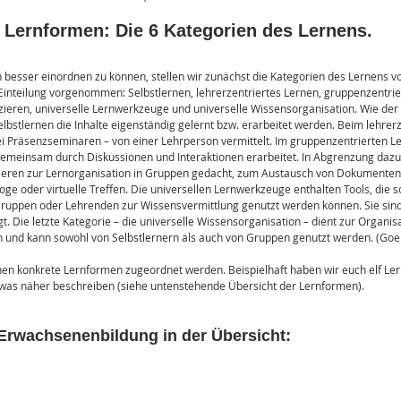
e Lernformen: Die 6 Kategorien des Lernens.
besser einordnen zu können, stellen wir zunächst die Kategorien des Lernens vo
 Einteilung vorgenommen: Selbstlernen, lehrerzentriertes Lernen, gruppenzentrie
eren, universelle Lernwerkzeuge und universelle Wissensorganisation. Wie der
elbstlernen die Inhalte eigenständig gelernt bzw. erarbeitet werden. Beim lehrer
ei Präsenzseminaren – von einer Lehrperson vermittelt. Im gruppenzentrierten Le
gemeinsam durch Diskussionen und Interaktionen erarbeitet. In Abgrenzung dazu, 
eren zur Lernorganisation in Gruppen gedacht, zum Austausch von Dokumenten 
ge oder virtuelle Treffen. Die universellen Lernwerkzeuge enthalten Tools, die 
Gruppen oder Lehrenden zur Wissensvermittlung genutzt werden können. Sie sind 
. Die letzte Kategorie – die universelle Wissensorganisation – dient zur Organis
en und kann sowohl von Selbstlernern als auch von Gruppen genutzt werden. (Goe
en konkrete Lernformen zugeordnet werden. Beispielhaft haben wir euch elf Le
twas näher beschreiben (siehe untenstehende Übersicht der Lernformen).
Erwachsenenbildung in der Übersicht: