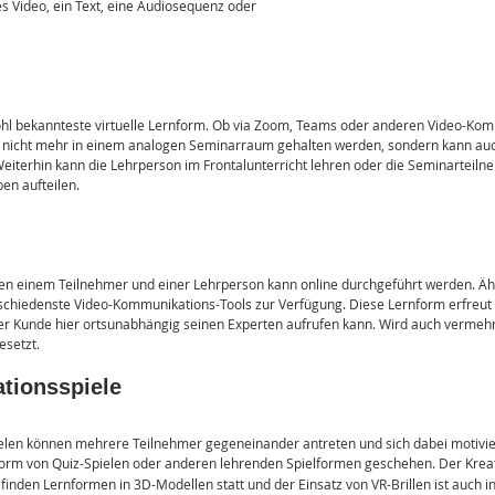
es Video, ein Text, eine Audiosequenz oder 
ohl bekannteste virtuelle Lernform. Ob via Zoom, Teams oder anderen Video-Kom
nicht mehr in einem analogen Seminarraum gehalten werden, sondern kann auch 
iterhin kann die Lehrperson im Frontalunterricht lehren oder die Seminarteilne
en aufteilen.
en einem Teilnehmer und einer Lehrperson kann online durchgeführt werden. Ähn
chiedenste Video-Kommunikations-Tools zur Verfügung. Diese Lernform erfreut si
er Kunde hier ortsunabhängig seinen Experten aufrufen kann. Wird auch vermehrt
esetzt.
ationsspiele
pielen können mehrere Teilnehmer gegeneinander antreten und sich dabei motivie
 Form von Quiz-Spielen oder anderen lehrenden Spielformen geschehen. Der Kreati
finden Lernformen in 3D-Modellen statt und der Einsatz von VR-Brillen ist auch in