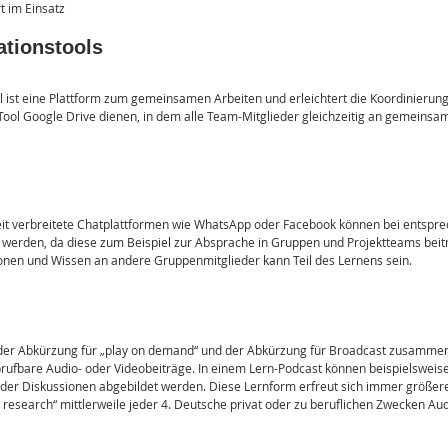
 im Einsatz 
ationstools
ol ist eine Plattform zum gemeinsamen Arbeiten und erleichtert die Koordinierun
Tool Google Drive dienen, in dem alle Team-Mitglieder gleichzeitig an gemeinsa
eit verbreitete Chatplattformen wie WhatsApp oder Facebook können bei entspre
 werden, da diese zum Beispiel zur Absprache in Gruppen und Projektteams beit
onen und Wissen an andere Gruppenmitglieder kann Teil des Lernens sein.
 der Abkürzung für „play on demand“ und der Abkürzung für Broadcast zusamme
brufbare Audio- oder Videobeiträge. In einem Lern-Podcast können beispielsweis
 oder Diskussionen abgebildet werden. Diese Lernform erfreut sich immer größerer
 research“ mittlerweile jeder 4. Deutsche privat oder zu beruflichen Zwecken Au