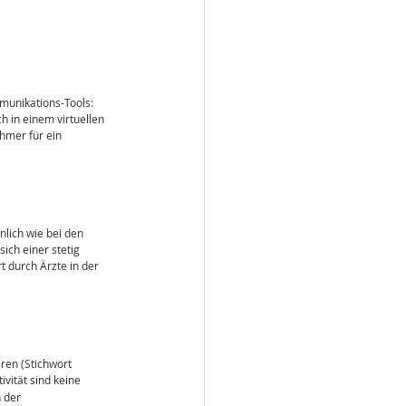
munikations-Tools: 
in einem virtuellen 
hmer für ein 
lich wie bei den 
ch einer stetig 
 durch Ärzte in der 
ren (Stichwort 
vität sind keine 
 der 