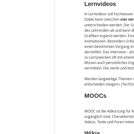
Lernvideos
In Lernvideos soll Fachwissen
Dabei kann zwischen 
vier ve
unterschieden werden. Der Sc
des Lehrenden ab und kann d
Grafiken ergänzt werden. Ein
Animationen. Besonders Erklä
einen bestimmten Vorgang erk
darstellen. Das Interview – al
zu Lernzwecken oft mit einem
Wissen auch persönliches Eng
vermitteln. Die vierte und letz
Werden langweilige Themen i
entscheiden steigern. (TechSm
MOOCs
MOOC ist die Abkürzung für Ma
zugänglich sind. Charakterist
Videos, Texte und Foren mitei
Wikis