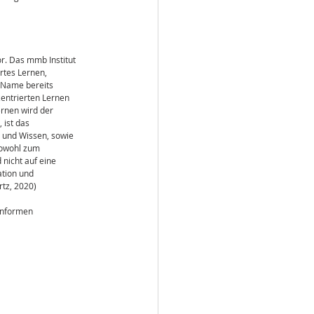
r. Das mmb Institut 
rtes Lernen, 
 Name bereits 
zentrierten Lernen 
rnen wird der 
ist das 
und Wissen, sowie 
sowohl zum 
nicht auf eine 
ation und 
rtz, 2020)
rnformen 