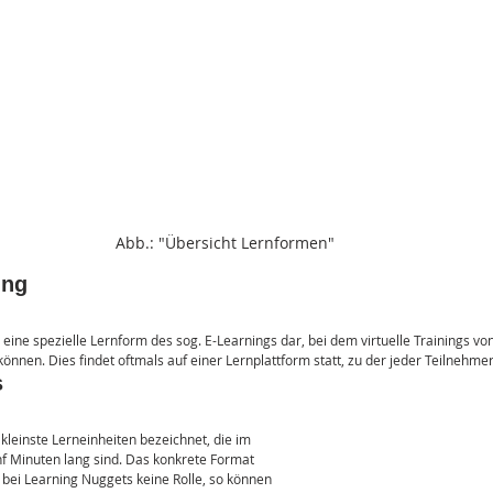
Abb.: "Übersicht Lernformen"
ing
 eine spezielle Lernform des sog. E-Learnings dar, bei dem virtuelle Trainings v
nnen. Dies findet oftmals auf einer Lernplattform statt, zu der jeder Teilnehmer
s
leinste Lerneinheiten bezeichnet, die im 
ünf Minuten lang sind. Das konkrete Format 
 bei Learning Nuggets keine Rolle, so können 