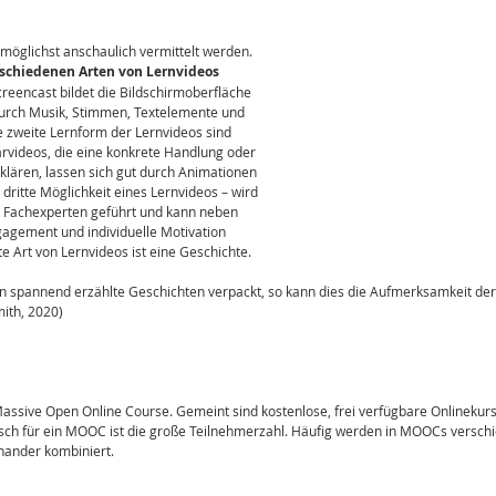
 möglichst anschaulich vermittelt werden. 
rschiedenen Arten von Lernvideos
reencast bildet die Bildschirmoberfläche 
urch Musik, Stimmen, Textelemente und 
e zweite Lernform der Lernvideos sind 
rvideos, die eine konkrete Handlung oder 
lären, lassen sich gut durch Animationen 
s dritte Möglichkeit eines Lernvideos – wird 
 Fachexperten geführt und kann neben 
agement und individuelle Motivation 
te Art von Lernvideos ist eine Geschichte. 
n spannend erzählte Geschichten verpackt, so kann dies die Aufmerksamkeit de
ith, 2020)
ssive Open Online Course. Gemeint sind kostenlose, frei verfügbare Onlinekurse
isch für ein MOOC ist die große Teilnehmerzahl. Häufig werden in MOOCs verschi
nander kombiniert. 