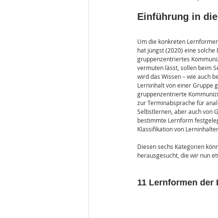
Einführung in di
Um die konkreten Lernformen 
hat jüngst (2020) eine solche
gruppenzentriertes Kommunizi
vermuten lässt, sollen beim S
wird das Wissen – wie auch b
Lerninhalt von einer Gruppe 
gruppenzentrierte Kommunizi
zur Terminabsprache für analo
Selbstlernen, aber auch von 
bestimmte Lernform festgelegt
Klassifikation von Lerninhalt
Diesen sechs Kategorien könn
herausgesucht, die wir nun e
11 Lernformen der 