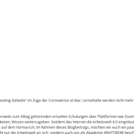
oling-Debatte“ im Zuge der Coronakrise ist klar: Lerninhalte werden nicht mehr 
lerweile zum Alltag gehörenden virtuellen Schulungen über Plattformen wie Zoom
keiten, Wissen weiterzugeben. Seitdem das Internet die Arbeitswelt 4.0 eingeläute
s auf dem Vormarsch. Im Rahmen dieses Blogbeitrags, möchten wir euch ein paar 
cht nur die Arbeitswelt an sich, sondern auch uns als Akademie KRAFTWERK besch