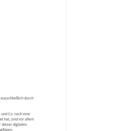
ausschließlich durch 
 und Co. noch eine 
t hat, sind vor allem 
dieser digitalen 
äftigen.