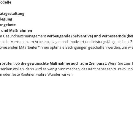
modelle
atzgestaltung
flegung
angebote
te und Maßnahmen
 im Gesundheitsmanagement
 vorbeugende (präventive) und verbessernde (kor
len die Menschen am Arbeitsplatz gesund, motiviert und leistungsfähig bleiben. 
abwesenden Mitarbeiter*innen optimale Bedingungen geschaffen werden, um wied
berprüfen, ob die gewünschte Maßnahme auch zum Ziel passt
. Wenn Sie zum B
n senken wollen, dann wird es wenig Sinn machen, das Kantinenessen zu revoluti
ten oder feste Routinen wahre Wunder wirken.