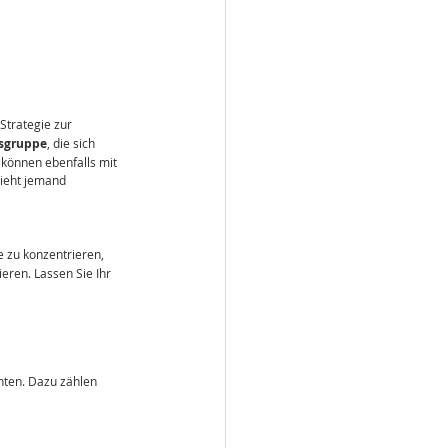
trategie zur 
tsgruppe
, die sich 
können ebenfalls mit 
sieht jemand 
e zu konzentrieren, 
ren. Lassen Sie Ihr 
hten. Dazu zählen 