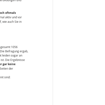
terbildungen und 
och oftmals 
mal aktiv und vor 
, wie auch Sie in 
nsgesamt 1056 
. Die Befragung ergab, 
 leiden sogar an 
st. Die Ergebnisse 
r gar keine 
Seiten der 
nt sind: