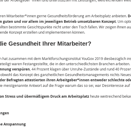
ite der Arbeitgeber*innen und unterstützten mit Leistungen, weitreichenden Wei
en Mitarbeiter*innen gerne Gesundheitsförderung am Arbeitsplatz anbieten. 
D
nem guten und vor allem im jeweiligen Betrieb umsetzbaren Konzept
. Um opti
llten bestimmte Gesichtspunkte nicht unter den Tisch fallen. Wir zeigen Ihnen auf
nde Konzept erstellen und implementieren können.
ie Gesundheit Ihrer Mitarbeiter?
In hat zusammen mit dem Marktforschungsinstitut YouGov 2019 diesbezüglich i
Beteiligt waren Festangestellte, die in den unterschiedlichsten Branchen arbeiten
annung verspüren
, 44 Prozent klagen über Unruhe-Zustände und rund 40 Prozent
, obwohl das Konzept des ganzheitlichen Gesundheitsmanagements nichts Neues i
der Befragten attestierten ihren Arbeitgeber*innen entweder schlechte ode
Die meistgenannte Antwort auf die Frage warum das so sei, war Desinteresse auf 
von Stress und übermäßigem Druck am Arbeitsplatz
 heute weitreichend bekan
ungen
he Anspannung