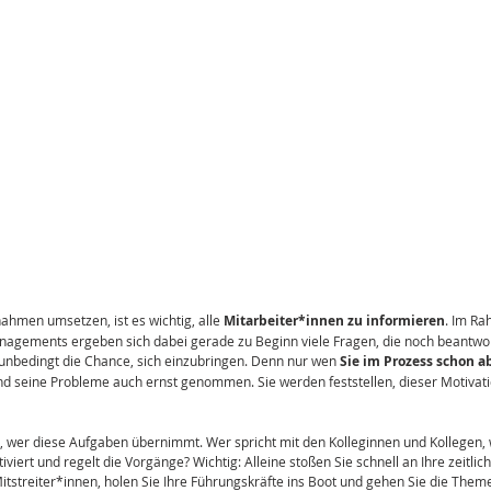
ahmen umsetzen, ist es wichtig, alle 
Mitarbeiter*innen zu informieren
. Im Ra
nagements ergeben sich dabei gerade zu Beginn viele Fragen, die noch beantwo
unbedingt die Chance, sich einzubringen. Denn nur wen 
Sie im Prozess schon a
 und seine Probleme auch ernst genommen. Sie werden feststellen, dieser Motivat
 wer diese Aufgaben übernimmt. Wer spricht mit den Kolleginnen und Kollegen, w
viert und regelt die Vorgänge? Wichtig: Alleine stoßen Sie schnell an Ihre zeitlic
itstreiter*innen, holen Sie Ihre Führungskräfte ins Boot und gehen Sie die The