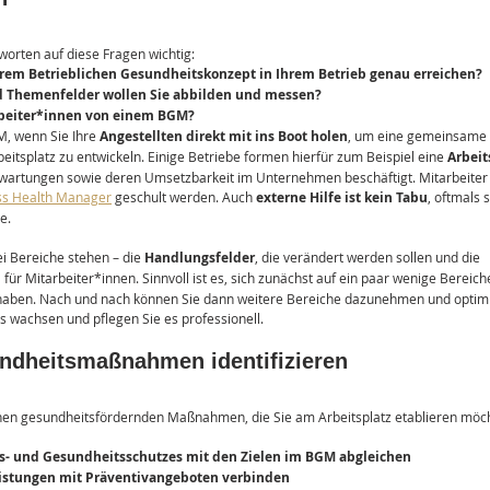
tworten auf diese Fragen wichtig:
rem Betrieblichen Gesundheitskonzept in Ihrem Betrieb genau erreichen?
 Themenfelder wollen Sie abbilden und messen?
rbeiter*innen von einem BGM?
, wenn Sie Ihre 
Angestellten direkt mit ins Boot holen
, um eine gemeinsame S
tsplatz zu entwickeln. Einige Betriebe formen hierfür zum Beispiel eine 
Arbei
Erwartungen sowie deren Umsetzbarkeit im Unternehmen beschäftigt. Mitarbeiter 
ss Health Manager
 geschult werden. Auch 
externe Hilfe ist kein Tabu
, oftmals 
e.
i Bereiche stehen – die 
Handlungsfelder
, die verändert werden sollen und die 
n
 für Mitarbeiter*innen. Sinnvoll ist es, sich zunächst auf ein paar wenige Bereich
aben. Nach und nach können Sie dann weitere Bereiche dazunehmen und optimie
wachsen und pflegen Sie es professionell.
ndheitsmaßnahmen identifizieren
lichen gesundheitsfördernden Maßnahmen, die Sie am Arbeitsplatz etablieren möc
- und Gesundheitsschutzes mit den Zielen im BGM abgleichen
eistungen mit Präventivangeboten verbinden