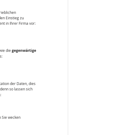
ieblichen 
n Einstieg zu 
t in Ihrer Firma vor:
ie die 
gegenwärtige 
s:
ation der Daten, dies 
 denn so lassen sich 
:
n Sie wecken 