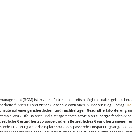
anagement (BGM) ist in vielen Betrieben bereits alltäglich – dabei geht es heu
tarbeiter*innen zu reduzieren (Lesen Sie dazu auch in unseren Blog-Eintrag "
Da
 heute auf einer 
ganzheitlichen und nachhaltigen Gesundheitsförderung am
ptimale Work-Life-Balance und altersgerechtes sowie altersübergreifendes Arbeit
triebliche Gesundheitsvorsorge und ein Betriebliches Geundheitsanageme
esunde Ernährung am Arbeitsplatz sowie das passende Entspannungsangebot. Vi