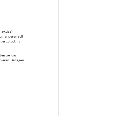
rektive) 
Zum anderen soll 
er zurück ins 
eispiel das 
onieren. Dagegen 