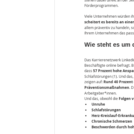
stehen dabei direkt an der Se
Förderprogrammen.
Viele Unternehmen würden ihr
scheitert es bereits an ei
allem präventiv zu handeln, so
Ihrem Unternehmen das passe
Wie steht es um d
Das Karrierenetzwerk Linked
Beschäftigte online befragt. 
dass 
57 Prozent hohe Ansp
Schlafstörungen 
(1)
. Und das
zeigen auf: 
Rund 40 Prozent 
Präventionsmaßnahmen
. 
Arbeitgeber*innen.
Und das, obwohl die 
Folgen 
Unruhe
Schlafstörungen
Herz-Kreislauf-Erkrank
Chronische Schmerzen
Beschwerden durch ho