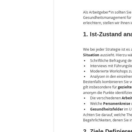
Als Arbeitgeber*in sollten Si
Gesundheitsmanagement für I
erleichtern, stellen wir Ihne
1. Ist-Zustand an
Wie bei jeder Strategie ist e
Situation
 aussieht. Hierzu w
Schriftliche Befragung d
Interviews mit Führungsk
Moderierte Workshops zu
Analysen in den einzelne
Bestenfalls kombinieren Sie v
gilt insbesondere für 
gezielt
anonym die Punkte identifizier
Die verschiedenen 
Arbei
Welche 
Personenkreise
 
Gesundheitsfelder
 im 
Achten Sie darauf, welche Th
Begehrlichkeiten, denen Sie i
2. Ziele Definiere