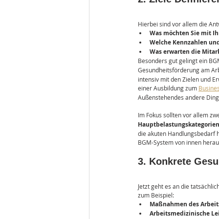
Hierbei sind vor allem die An
Was möchten Sie mit Ih
Welche Kennzahlen und
Was erwarten die Mita
Besonders gut gelingt ein BGM
Gesundheitsförderung am Arbei
intensiv mit den Zielen und 
einer Ausbildung zum 
Busine
Außenstehendes andere Ding
Im Fokus sollten vor allem zwe
Hauptbelastungskategorie
die akuten Handlungsbedarf h
BGM-System von innen heraus 
3. Konkrete Gesu
Jetzt geht es an die tatsäch
zum Beispiel:
Maßnahmen des Arbeits
Arbeitsmedizinische L