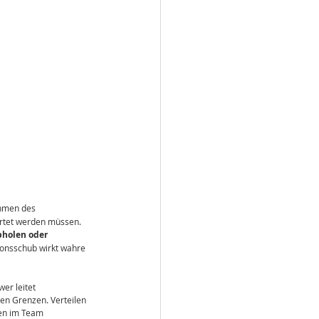
hmen des 
rtet werden müssen. 
bholen oder 
ionsschub wirkt wahre 
er leitet 
hen Grenzen. Verteilen 
men im Team 