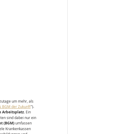
tzutage um mehr, als 
s BGM der Zukunft
"). 
 Arbeitsplatz
. Ein 
en sind dabei nur ein 
nt (BGM)
 umfassen 
ele Krankenkassen 