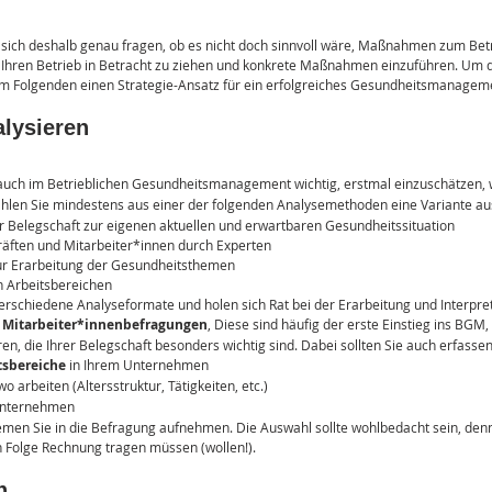
e sich deshalb genau fragen, ob es nicht doch sinnvoll wäre, Maßnahmen zum Betr
hren Betrieb in Betracht zu ziehen und konkrete Maßnahmen einzuführen. Um de
n im Folgenden einen Strategie-Ansatz für ein erfolgreiches Gesundheitsmanagemen
alysieren
s auch im Betrieblichen Gesundheitsmanagement wichtig, erstmal einzuschätzen, w
ählen Sie mindestens aus einer der folgenden Analysemethoden eine Variante au
er Belegschaft zur eigenen aktuellen und erwartbaren Gesundheitssituation
räften und Mitarbeiter*innen durch Experten
r Erarbeitung der Gesundheitsthemen
n Arbeitsbereichen
erschiedene Analyseformate und holen sich Rat bei der Erarbeitung und Interpret
e Mitarbeiter*innenbefragungen
, Diese sind häufig der erste Einstieg ins BGM,
en, die Ihrer Belegschaft besonders wichtig sind. Dabei sollten Sie auch erfassen
tsbereiche 
in Ihrem Unternehmen
wo arbeiten (Altersstruktur, Tätigkeiten, etc.)
Unternehmen
emen Sie in die Befragung aufnehmen. Die Auswahl sollte wohlbedacht sein, den
n Folge Rechnung tragen müssen (wollen!).
n